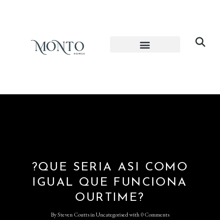
?QUE SERIA ASI COMO
IGUAL QUE FUNCIONA
OURTIME?
By
Steven Coutts
in
Uncategorised
with
0 Comments