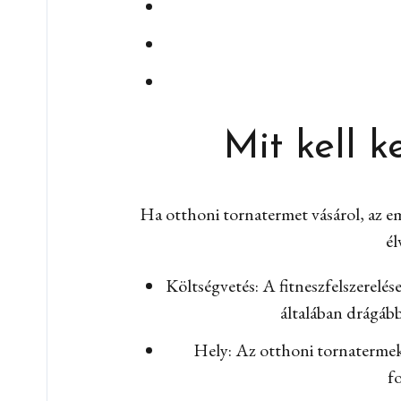
Mit kell 
Ha otthoni tornatermet vásárol, az emb
él
Költségvetés: A fitneszfelszerelés
általában drágáb
Hely: Az otthoni tornatermek 
f