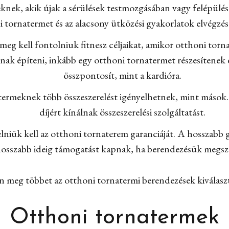
eknek, akik újak a sérülések testmozgásában vagy felépülés
i tornatermet és az alacsony ütközési gyakorlatok elvégzés
eg kell fontolniuk fitnesz céljaikat, amikor otthoni torn
nak építeni, inkább egy otthoni tornatermet részesítenek
összpontosít, mint a kardióra.
atermeknek több összeszerelést igényelhetnek, mint mások.
díjért kínálnak összeszerelési szolgáltatást.
iük kell az otthoni tornaterem garanciáját. A hosszabb g
osszabb ideig támogatást kapnak, ha berendezésük megsz
 meg többet az otthoni tornatermi berendezések kiválaszt
Otthoni tornatermek