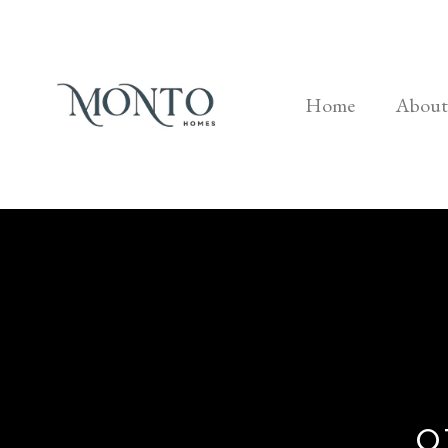
Home
About
O