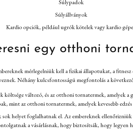
Súlypadok
Súlyállványok
Kardio opciók, például ugrók kötelek vagy kardio gép
keresni egy otthoni tor
ereknek mérlegelniük kell a fizikai állapotukat, a fitnesz 
veznek. Néhány kulcsfontosságú megfontolás a következ
ek költsége változó, és az otthoni tornatermek, amelyek a g
bak, mint az otthoni tornatermek, amelyek kevesebb edzés 
sok helyet foglalhatnak el. Az embereknek ellenőrizniük 
ontolgatnak a vásárlásnak, hogy biztosítsák, hogy legyen h