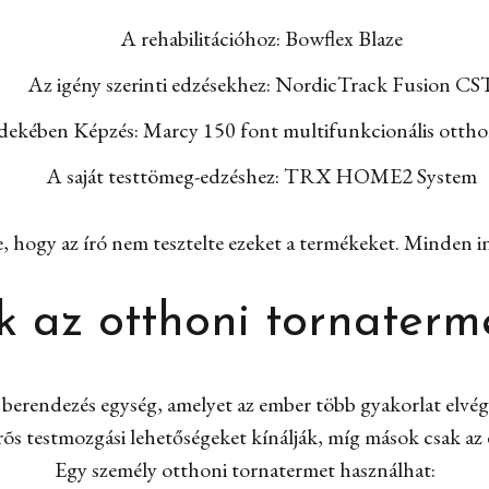
A rehabilitációhoz: Bowflex Blaze
Az igény szerinti edzésekhez: NordicTrack Fusion CS
dekében Képzés: Marcy 150 font multifunkcionális ottho
A saját testtömeg-edzéshez: TRX HOME2 System
, hogy az író nem tesztelte ezeket a termékeket. Minden i
k az otthoni tornaterm
berendezés egység, amelyet az ember több gyakorlat elvég
õs testmozgási lehetőségeket kínálják, míg mások csak az 
Egy személy otthoni tornatermet használhat: