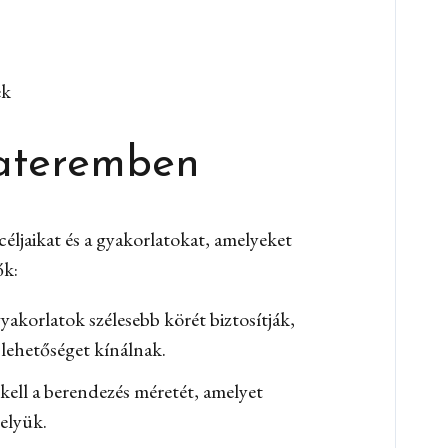
ek
nateremben
céljaikat és a gyakorlatokat, amelyeket
ők:
yakorlatok szélesebb körét biztosítják,
lehetőséget kínálnak.
kell a berendezés méretét, amelyet
elyük.