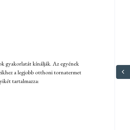
k gyakorlatát kínálják. Az egyének
eikhez a legjobb otthoni tornatermet
yikét tartalmazza: