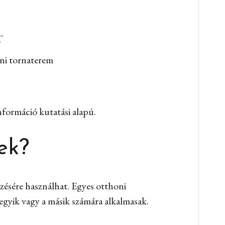
T
ni tornaterem
nformáció kutatási alapú.
ek?
zésére használhat. Egyes otthoni
egyik vagy a másik számára alkalmasak.