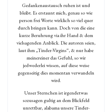
Gedankenaustausch ruhen ist und
bleibt. Es erstaunt mich, genau so wie
person frei Worte wirklich so viel quer
durch bringen kann. Doch von die eine
kurze Beruhrung via ihr Hand & dem
vielsagenden Anblick. Die autoren seien,
laut ihm „Tinder-Virgins“, & nur habe
meinereiner das Gefuhl, so wir
jedwederlei wissen, auf diese weise
gegenseitig dies momentan verwandeln
wird.
Log in
Unser Sternchen ist irgendetwas
sozusagen gultig an dem Blickfeld
Don't have an account?
Sign
unrettbar, alabama unsere Tinder-
Up