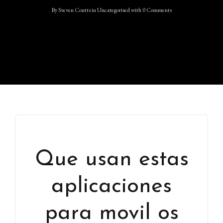
By
Steven Coutts
in
Uncategorised
with
0 Comments
Que usan estas
aplicaciones
para movil os