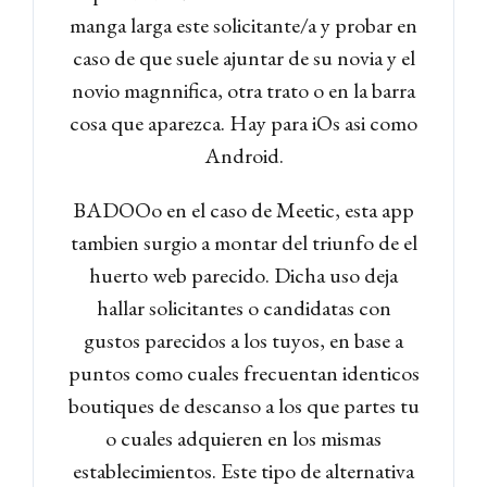
manga larga este solicitante/a y probar en
Don't have an account?
Sign
caso de que suele ajuntar de su novia y el
Up
novio magnnifica, otra trato o en la barra
Username
cosa que aparezca. Hay para iOs asi­ como
Android.
Password
BADOOo en el caso de Meetic, esta app
tambien surgio a montar del triunfo de el
huerto web parecido. Dicha uso deja
LOGIN
hallar solicitantes o candidatas con
gustos parecidos a los tuyos, en base a
Lost your password?
puntos como cuales frecuentan identicos
boutiques de descanso a los que partes tu
o cuales adquieren en los mismas
establecimientos. Este tipo de alternativa