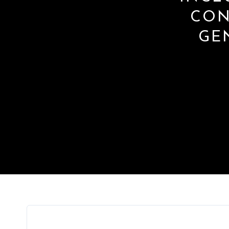
CON
GE