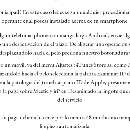
fonia ipad? En este caso debes seguir cualquier procedimie
operante cual poseas instalado acerca de tu smartphone.
lgun telefonia iphone con manga larga Android, envie alg
o una desactivacion de el plazo. De aligerar una operacion su
 desplazandolo hacia el pelo presiona nuestro botonadur
do un movil, va del menu Ajustes >iTunes Store asi­ como A
azandolo hacia el pelo selecciona la palabra Examinar ID
 a la patologi­a del tunel carpiano ID de Apple, presione
n la paga sobre Meetic y iri? en Desanimado la lingote que
del servicio
u paga deberia hacerse por lo menos 48 muchisimo tiempo 
limpieza automatizada.