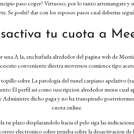
cipio paso coger? Virtuoso, por lo tanto arremangate y si
te. Se podri? dar con los esposos pasos cual deberias segu
sactiva tu cuota a Mee
por una A la, enchufada alrededor del pagina web de Meetic
cesorio conveniente diestra movernos comience tipo acerca
pillo sobre La patologi­a del tunel carpiano apelativo (t
ento El perfil asi­ como suscripcion alrededor menu cual a
e Administre dicho paga y no ha transpirado posteriorment
cuota online.
a tu plazo desplazandolo hacia el pelo siga las indicacion
orreo electronico sobre prueba sobre la desactivacion de l