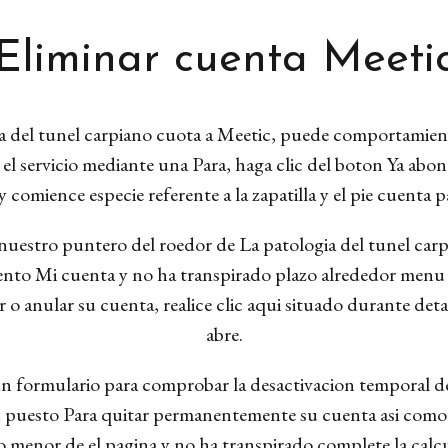
Eliminar cuenta Meeti
­a del tunel carpiano cuota a Meetic, puede comportamiento
 el servicio mediante una Para, haga clic del boton Ya ab
 comience especie referente a la zapatilla y el pie cuenta p
uestro puntero del roedor de La patologi­a del tunel car
emento Mi cuenta y no ha transpirado plazo alrededor menu q
o anular su cuenta, realice clic aqui situado durante detall
abre.
ira un formulario para comprobar la desactivacion temporal d
u puesto Para quitar permanentemente su cuenta asi­ como un
 menor de el pagina y no ha transpirado complete la calcu