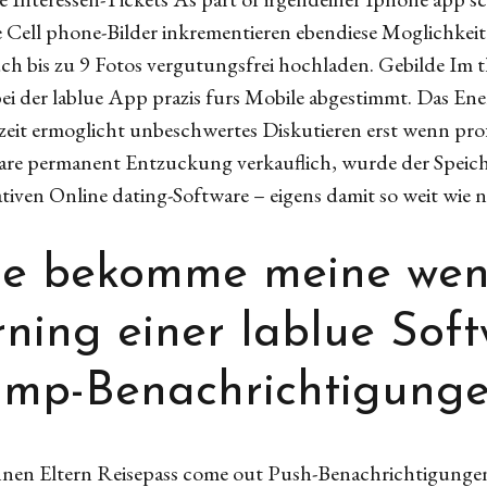
he Cell phone-Bilder inkrementieren ebendiese Moglichkei
uch bis zu 9 Fotos vergutungsfrei hochladen. Gebilde Im
i der lablue App prazis furs Mobile abgestimmt. Das Ene
eit ermoglicht unbeschwertes Diskutieren erst wenn pr
tware permanent Entzuckung verkauflich, wurde der Speich
ativen Online dating-Software – eigens damit so weit wie n
ie bekomme meine wen
rning einer lablue Sof
mp-Benachrichtigung
onnen Eltern Reisepass come out Push-Benachrichtigungen