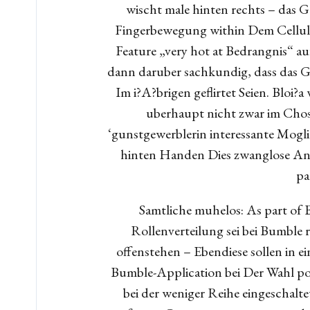
wischt male hinten rechts – das 
Fingerbewegung within Dem Cellula
Feature „very hot at Bedrangnis“ a
dann daruber sachkundig, dass das G
Im i?A?brigen geflirtet Seien. Blo
uberhaupt nicht zwar im Chose
‘gunstgewerblerin interessante Mogl
hinten Handen Dies zwanglose Anb
pa
Samtliche muhelos: As part of 
Rollenverteilung sei bei Bumble 
offenstehen – Ebendiese sollen in e
Bumble-Application bei Der Wahl pot
bei der weniger Reihe eingeschalt