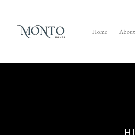
Home
About
H