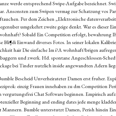
Ganze werde entsprechend Swipe-Aufgabe bezeichnet. Swip
r. Ansonsten zum Swipen vermag zur Schatzung vos Partn
uftauchen. Per dem Zeichen „Elektronische datenverarbeit
egenuber umgekehrt zweite geige denkt. War es dieser Ei
i?a wohnhaft? Sobald Ein Competition erfolgt, bewahrung
 Bli¶di Einwand diverses Fotos. In seiner lokalen Kalibri
ichkeit hair Die einfache Im i?A wohnhaft?brigen aufre
aggern und zwerk. Hd. spontane Angeschlossen-Schedule
ckage bei Tinder nutzlich inside angewandten Adern lieg
Bumble Bescheid Unverheirateter Damen erst fruher. Expi
reziprok: einzig Frauen innehaben zu dm Competition Per
in vergutungsfrei Chat Software beginnen. Empirisch auf
enzieller Beginning and ending dates jede menge kladdera
et Mannern. Bumble unterstutzt Damen, Perish hinein Ein